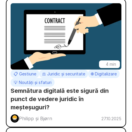
4 min
📋 Gestiune
⚖️ Juridic și securitate
🌐 Digitalizare
💡 Noutăți și sfaturi
Semnătura digitală este sigură din 
punct de vedere juridic în 
meșteșuguri?
Philipp și Bjørn
27.10.2025