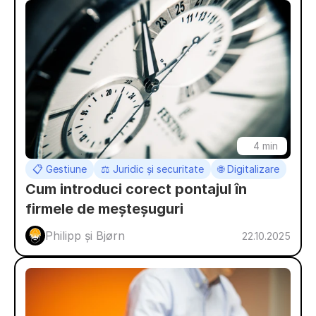
4 min
📋 Gestiune
⚖️ Juridic și securitate
🌐 Digitalizare
Cum introduci corect pontajul în 
firmele de meșteșuguri
Philipp și Bjørn 
22.10.2025