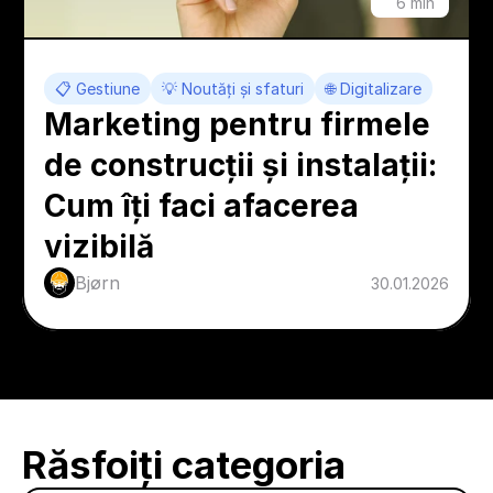
6 min
📋 Gestiune
💡 Noutăți și sfaturi
🌐 Digitalizare
Marketing pentru firmele 
de construcții și instalații: 
Cum îți faci afacerea 
vizibilă
Bjørn
30.01.2026
Răsfoiți categoria