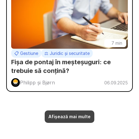
7 min
📋 Gestiune
⚖️ Juridic și securitate
Fișa de pontaj în meșteșuguri: ce 
trebuie să conțină?
Philipp și Bjørn 
06.09.2025
Afișează mai multe