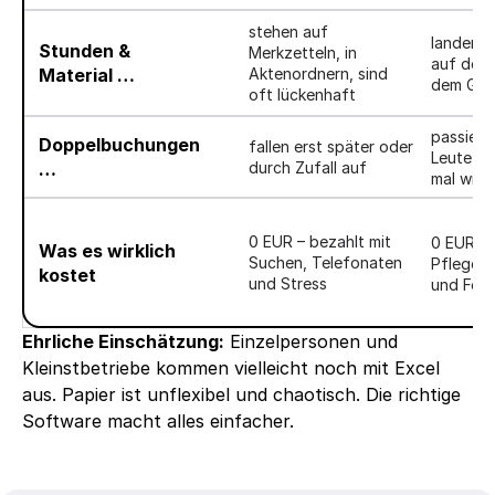
stehen auf 
landen a
Stunden & 
Merkzetteln, in 
auf der L
Material …
Aktenordnern, sind 
dem Ged
oft lückenhaft
passiere
Doppelbuchungen 
fallen erst später oder 
Leute pl
…
durch Zufall auf
mal wied
0 EUR – bezahlt mit 
0 EUR – 
Was es wirklich 
Suchen, Telefonaten 
Pflegea
kostet
und Stress
und Fehl
Ehrliche Einschätzung:
 Einzelpersonen und 
Kleinstbetriebe kommen vielleicht noch mit Excel 
aus. Papier ist unflexibel und chaotisch. Die richtige 
Software macht alles einfacher. 