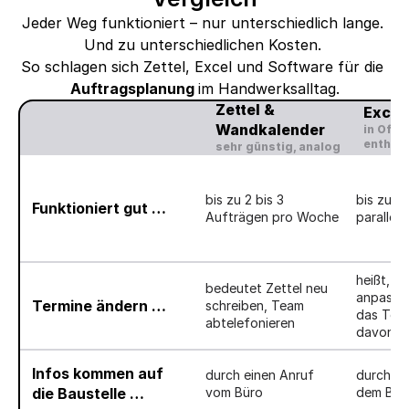
Jeder Weg funktioniert – nur unterschiedlich lange. 
Und zu unterschiedlichen Kosten. 
So schlagen sich Zettel, Excel und Software für die 
Auftragsplanung 
im Handwerksalltag.
Zettel & 
Excel
Wandkalender
in Offic
enthalt
sehr günstig, analog
bis zu 2 bis 3 
bis zu ei
Funktioniert gut …
Aufträgen pro Woche
parallel
heißt, di
bedeutet Zettel neu 
anpassen
Termine ändern …
schreiben, Team 
das Team
abtelefonieren
davon m
Infos kommen auf 
durch einen Anruf 
durch ei
die Baustelle …
vom Büro
dem Bür