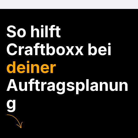
So hilft 
Craftboxx bei 
deiner 
Auftragsplanun
g