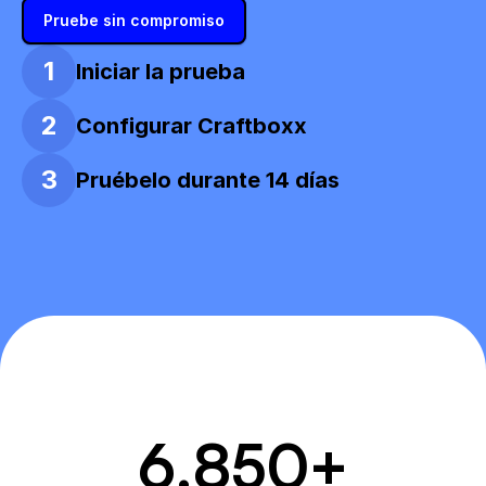
Pruebe sin compromiso
1
Iniciar la prueba
2
Configurar Craftboxx
3
Pruébelo durante 14 días
6.850
+