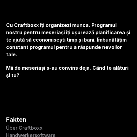
Cu Craftboxx îți organizezi munca. Programul 
nostru pentru meseriași îți ușurează planificarea și 
te ajută să economisești timp și bani. Îmbunătățim 
constant programul pentru a răspunde nevoilor 
tale.
Mii de meseriași s-au convins deja. Când te alături 
și tu?
Fakten
Über Craftboxx
Handwerkersoftware