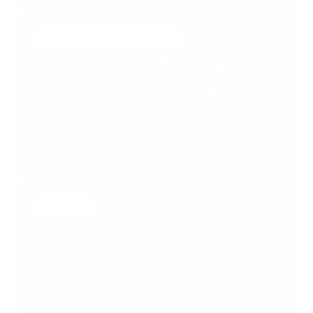
Przyjazny dla użytkownika
Prosty: Użytkownicy 
tworzą swoje pierwsze 
zadanie średnio w 1m 
48s.
Dostępny
Dla Ciebie: Dostępne 
wsparcie, które 
znajduje rozwiązania.