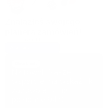
Znalazłeś swojego 
planera zamówień! 
Co wyróżnia Craftboxx?
Wypróbuj bez zobowiązań
Blisko klienta
Na równi: Nasze 
wsparcie ma wskaźnik 
zadowolenia na 
poziomie 94%.