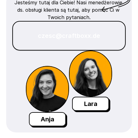
Jesteśmy tutaj dla Ciebie! Nasi menedżerowie 
ds. obsługi klienta są tutaj, aby pomóc Ci w 
Twoich pytaniach.
czesc@craftboxx.de
Lara
Anja