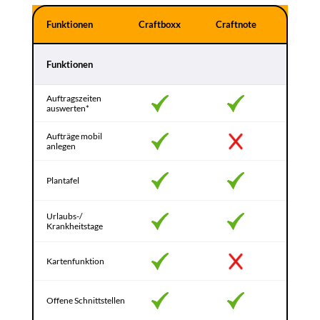
Funktionen
Craftboxx
Craftnote
Funktionen
Auftragszeiten 
auswerten*
Aufträge mobil 
anlegen
Plantafel
Urlaubs-/ 
Krankheitstage
Kartenfunktion
Offene Schnittstellen