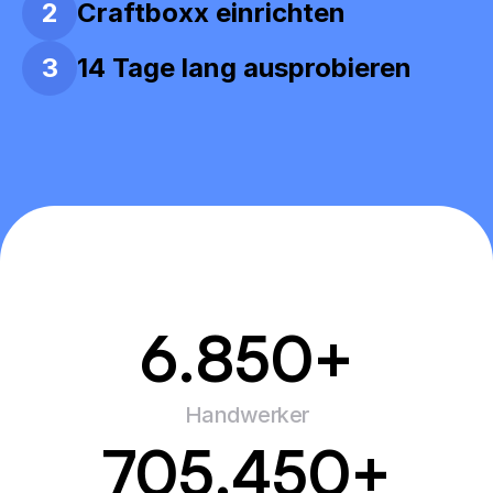
2
Craftboxx einrichten
3
14 Tage lang ausprobieren
6.850
+
Handwerker
705.450
+