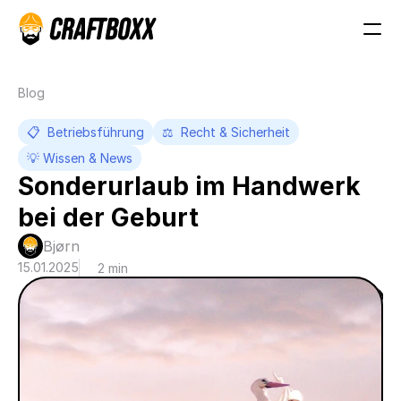
Blog
📋  Betriebsführung
⚖️  Recht & Sicherheit
💡 Wissen & News
Sonderurlaub im Handwerk 
bei der Geburt
Bjørn
15.01.2025
2 min