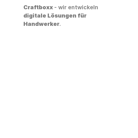
Craftboxx 
- wir entwickeln 
digitale Lösungen für 
Handwerker
. 
zufriedene Betriebe nutzen 
unsere Handwerker-App