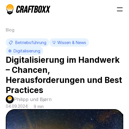
Blog
📋  Betriebsführung
💡 Wissen & News
🌐  Digitalisierung
Digitalisierung im Handwerk 
– Chancen, 
Herausforderungen und Best 
Practices
Philipp und Bjørn
04.09.2024
9 min