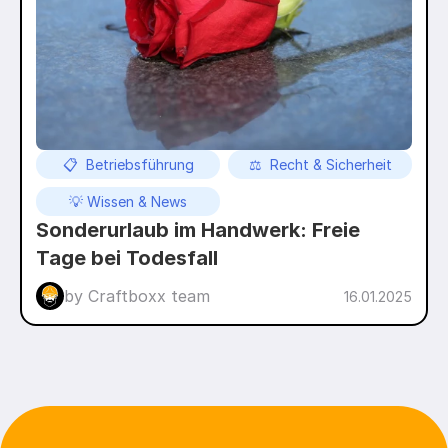
📋  Betriebsführung
⚖️  Recht & Sicherheit
💡 Wissen & News
Sonderurlaub im Handwerk: Freie 
Tage bei Todesfall
by Craftboxx team
16.01.2025