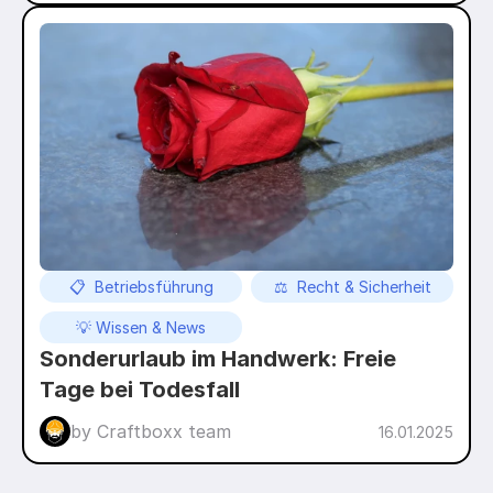
📋  Betriebsführung
⚖️  Recht & Sicherheit
💡 Wissen & News
Sonderurlaub im Handwerk: Freie 
Tage bei Todesfall
by Craftboxx team
16.01.2025