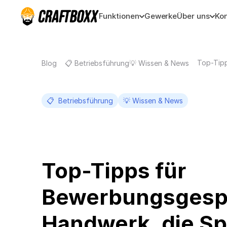
Funktionen
Gewerke
Über uns
Kon
Top-Tip
Blog
📋 Betriebsführung
💡 Wissen & News
📋  Betriebsführung
💡 Wissen & News
Top-Tipps für 
Bewerbungsgespr
Handwerk, die Sp